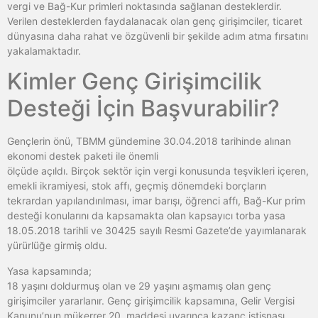
vergi ve Bağ-Kur primleri noktasında sağlanan desteklerdir.
Verilen desteklerden faydalanacak olan genç girişimciler, ticaret
dünyasına daha rahat ve özgüvenli bir şekilde adım atma fırsatını
yakalamaktadır.
Kimler Genç Girişimcilik
Desteği İçin Başvurabilir?
Gençlerin önü, TBMM gündemine 30.04.2018 tarihinde alınan
ekonomi destek paketi ile önemli
ölçüde açıldı. Birçok sektör için vergi konusunda teşvikleri içeren,
emekli ikramiyesi, stok affı, geçmiş dönemdeki borçların
tekrardan yapılandırılması, imar barışı, öğrenci affı, Bağ-Kur prim
desteği konularını da kapsamakta olan kapsayıcı torba yasa
18.05.2018 tarihli ve 30425 sayılı Resmi Gazete’de yayımlanarak
yürürlüğe girmiş oldu.
Yasa kapsamında;
18 yaşını doldurmuş olan ve 29 yaşını aşmamış olan genç
girişimciler yararlanır. Genç girişimcilik kapsamına, Gelir Vergisi
Kanunu’nun mükerrer 20. maddesi uyarınca kazanç istisnası