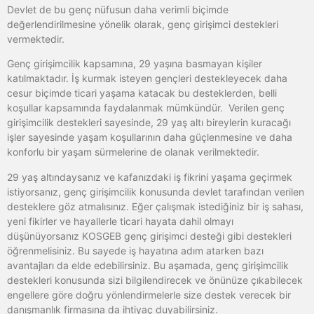
Devlet de bu genç nüfusun daha verimli biçimde
değerlendirilmesine yönelik olarak, genç girişimci destekleri
vermektedir.
Genç girişimcilik kapsamına, 29 yaşına basmayan kişiler
katılmaktadır. İş kurmak isteyen gençleri destekleyecek daha
cesur biçimde ticari yaşama katacak bu desteklerden, belli
koşullar kapsamında faydalanmak mümkündür. Verilen genç
girişimcilik destekleri sayesinde, 29 yaş altı bireylerin kuracağı
işler sayesinde yaşam koşullarının daha güçlenmesine ve daha
konforlu bir yaşam sürmelerine de olanak verilmektedir.
29 yaş altındaysanız ve kafanızdaki iş fikrini yaşama geçirmek
istiyorsanız, genç girişimcilik konusunda devlet tarafından verilen
desteklere göz atmalısınız. Eğer çalışmak istediğiniz bir iş sahası,
yeni fikirler ve hayallerle ticari hayata dahil olmayı
düşünüyorsanız KOSGEB genç girişimci desteği gibi destekleri
öğrenmelisiniz. Bu sayede iş hayatına adım atarken bazı
avantajları da elde edebilirsiniz. Bu aşamada, genç girişimcilik
destekleri konusunda sizi bilgilendirecek ve önünüze çıkabilecek
engellere göre doğru yönlendirmelerle size destek verecek bir
danışmanlık firmasına da ihtiyaç duyabilirsiniz.