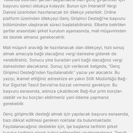
başvuru süreci oldukça kolaydır. Bunun için İnteraktif Vergi
Dairesi üzerinden hazırlanacak bir dilekçe yeterlidir. Online
platform üzerinden dilekçeyi Genç Girişimci Desteği’ne başvuru
bölümünden ulaştırarak süreci başlatabilirsiniz. Elbette belirtilen
şartlar arasındaki şirket kurulum aşamasında, mali müşavirinden
de destek almanız gerekecektir.
Mali müşavir aracılığı ile hazırlanacak olan dilekçeyi, hızlı sonuç
almak amacıyla bağlı olacağınız vergi dairesine giderek de
verebilirsiniz. Sonucu yine buradan yani bağlı olacağınız vergi
dairesinden alacaksınız. Sonuç için verilecek belgede, “Genç
Girişimci Desteği’nden faydalanabilir.” yazısı yer alacaktır. Bu
yazıyı, ikamet ettiğiniz adresinize en yakın SGK Müdürlüğü Bağ-
Kur Sigortalı Tescil Servisi’ne bizzat vermeniz gerekiyor. Bu
başvuru esnasında, adınıza çıkabilecek Bağ-Kur prim borçları
olabilir ve bu borçları sildirmeniz yani ödeme yapmanız
gerekebilir.
Genç girişimcilik desteği almak için yapılacak başvuru esnasında,
bazı dikkat edilmesi gereken noktalar da bulunmaktadır.
Faydalanacağınız destekler için, işe başlama tarihinin şirket
kuruluş tarihiniz olarak kabul edileceğini unutmamalısınız. Teşvik