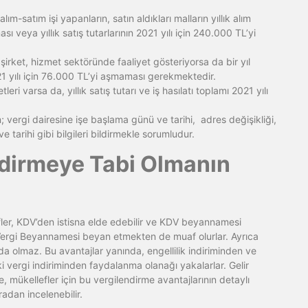
m-satım işi yapanların, satın aldıkları malların yıllık alım
sı veya yıllık satış tutarlarının 2021 yılı için 240.000 TL’yi
irket, hizmet sektöründe faaliyet gösteriyorsa da bir yıl
2021 yılı için 76.000 TL’yi aşmaması gerekmektedir.
i varsa da, yıllık satış tutarı ve iş hasılatı toplamı 2021 yılı
; vergi dairesine işe başlama günü ve tarihi, adres değişikliği,
ve tarihi gibi bilgileri bildirmekle sorumludur.
ndirmeye Tabi Olmanın
fler, KDV’den istisna elde edebilir ve KDV beyannamesi
 Vergi Beyannamesi beyan etmekten de muaf olurlar. Ayrıca
a olmaz. Bu avantajlar yanında, engellilik indiriminden ve
vergi indiriminden faydalanma olanağı yakalarlar. Gelir
e, mükellefler için bu vergilendirme avantajlarının detaylı
adan incelenebilir.