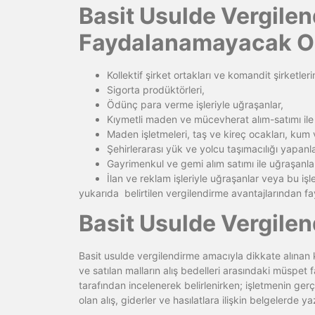
Basit Usulde Vergile
Faydalanamayacak Ol
Kollektif şirket ortakları ve komandit şirketler
Sigorta prodüktörleri,
Ödünç para verme işleriyle uğraşanlar,
Kıymetli maden ve mücevherat alım-satımı ile
Maden işletmeleri, taş ve kireç ocakları, kum ve
Şehirlerarası yük ve yolcu taşımacılığı yapanlar
Gayrimenkul ve gemi alım satımı ile uğraşanla
İlan ve reklam işleriyle uğraşanlar veya bu işl
yukarıda belirtilen vergilendirme avantajlarından f
Basit Usulde Vergilen
Basit usulde vergilendirme amacıyla dikkate alınan k
ve satılan malların alış bedelleri arasındaki müspet
tarafından incelenerek belirlenirken; işletmenin gerçe
olan alış, giderler ve hasılatlara ilişkin belgelerde 