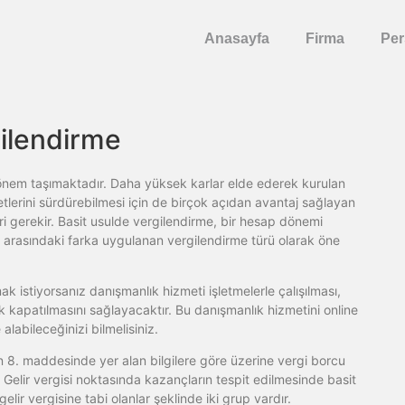
Anasayfa
Firma
Per
ilendirme​
 önem taşımaktadır. Daha yüksek karlar elde ederek kurulan
etlerini sürdürebilmesi için de birçok açıdan avantaj sağlayan
 gerekir. Basit usulde vergilendirme, bir hesap dönemi
leri arasındaki farka uygulanan vergilendirme türü olarak öne
k istiyorsanız danışmanlık hizmeti işletmelerle çalışılması,
k kapatılmasını sağlayacaktır. Bu danışmanlık hizmetini online
labileceğinizi bilmelisiniz.
n 8. maddesinde yer alan bilgilere göre üzerine vergi borcu
r. Gelir vergisi noktasında kazançların tespit edilmesinde basit
elir vergisine tabi olanlar şeklinde iki grup vardır.