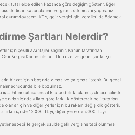
enecek tutar elde edilen kazanca göre değişim gösterir. Eğer
t usulde ticari kazançlarının vergilerin ödemesini yapmanız
abi durumdaysanız; KDV, gelir vergisi gibi vergileri de ödemek
dirme Şartları Nelerdir?
efler için çeşitli avantajlar sağlanır. Kanun tarafından
. Gelir Vergisi Kanunu ile belirtilen özel ve genel şartlar şu
erin bizzat işinin başında olması ve çalışması istenir. Bu genel
rılmalar sonucunda bile bozulmaz.
i iş sahibine ait ise emsal kira bedeli, kiralanmış olması halinde
sınırları içinde yıllara göre farklılık göstererek belli tutarları
e olanlar için ve diğer yerler için bu rakam değişiklik gösterir.
sınırları içinde 12.000 TL’yi, diğer yerlerde 7.600 TL’yi
liyetler sebebi ile gerçek usulde gelir vergisine tabi olunması