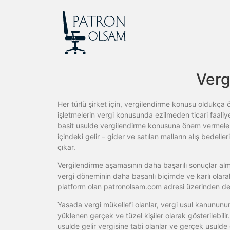
Verg
Her türlü şirket için, vergilendirme konusu oldukça
işletmelerin vergi konusunda ezilmeden ticari faaliy
basit usulde vergilendirme konusuna önem vermeleri
içindeki gelir – gider ve satılan malların alış bedel
çıkar.
Vergilendirme aşamasının daha başarılı sonuçlar alma
vergi döneminin daha başarılı biçimde ve karlı olara
platform olan patronolsam.com adresi üzerinden de a
Yasada vergi mükellefi olanlar, vergi usul kanununu
yüklenen gerçek ve tüzel kişiler olarak gösterilebili
usulde gelir vergisine tabi olanlar ve gerçek usulde g