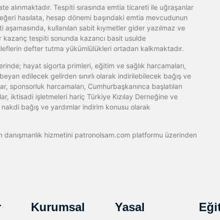
alınmaktadır. Tespiti sırasında emtia ticareti ile uğraşanlar
eğeri hasılata, hesap dönemi başındaki emtia mevcudunun
ti aşamasında, kullanılan sabit kıymetler gider yazılmaz ve
 kazanç tespiti sonunda kazancı basit usulde
leflerin defter tutma yükümlülükleri ortadan kalkmaktadır.
erinde; hayat sigorta primleri, eğitim ve sağlık harcamaları,
, beyan edilecek gelirden sınırlı olarak indirilebilecek bağış ve
mlar, sponsorluk harcamaları, Cumhurbaşkanınca başlatılan
, iktisadi işletmeleri hariç Türkiye Kızılay Derneğine ve
 nakdi bağış ve yardımlar indirim konusu olarak
çin danışmanlık hizmetini patronolsam.com platformu üzerinden
r
Kurumsal
Yasal
Eği