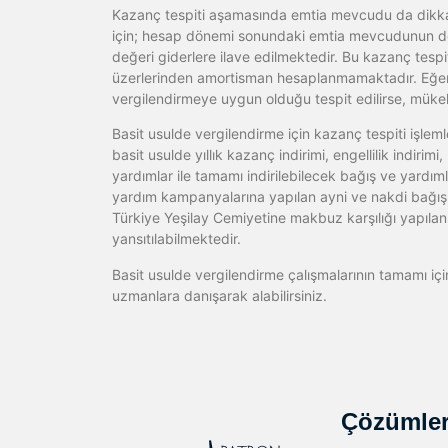
Kazanç tespiti aşamasında emtia mevcudu da dikkate 
için; hesap dönemi sonundaki emtia mevcudunun d
değeri giderlere ilave edilmektedir. Bu kazanç tespi
üzerlerinden amortisman hesaplanmamaktadır. Eğer
vergilendirmeye uygun olduğu tespit edilirse, mükel
Basit usulde vergilendirme için kazanç tespiti işleml
basit usulde yıllık kazanç indirimi, engellilik indirimi
yardımlar ile tamamı indirilebilecek bağış ve yardı
yardım kampanyalarına yapılan ayni ve nakdi bağışlar
Türkiye Yeşilay Cemiyetine makbuz karşılığı yapılan
yansıtılabilmektedir.
Basit usulde vergilendirme çalışmalarının tamamı i
uzmanlara danışarak alabilirsiniz.
Çözümle