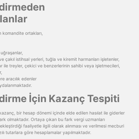
ndirmeden
anlar
in komandite ortakları,
 uğraşanlar,
 çakıl istihsal yerleri, tuğla ve kiremit harmanları işletenler,
 ile treyler, çekici ve benzerlerinin sahibi veya işletmecileri,
r,
ere aracılık edenler
aydalanmaktadır.
dirme İçin Kazanç Tespiti
azanç, bir hesap dönemi içinde elde edilen hasılat ile giderler
 fark olmaktadır. Ortaya çıkan bu fark vergi uzmanları
kleştirdiği faaliyetle ilgili olarak alınması ve verilmesi mecburi
yazılı tutarlara göre hesaplamalar yapılmaktadır.