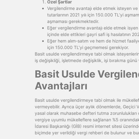
Özel Şartlar
Vergilendirme avantajı elde etmek isteyen ve alı
tutarlarının 2021 yılı için 150.000 TL’yi aşmama
aşmaması gerekmektedir.
Eğer vergilendirme avantajı elde etmek isyen ş
içinde elde ettikleri gayri safi iş hasılatının 
Eğer hem alım-satım ve hem de hizmet faaliyetler
için 150.000 TL’yi geçmemesi gerekiyor.
Basit usulde vergilendirmeye tabi olmak isteyenlerin
iş değişikliği, işletmede değişiklik, işi bırakma günü 
Basit Usulde Vergile
Avantajları
Basit usulde vergilendirmeye tabi olmak ile mükelle
vermeyebilir. Ayrıca üçer aylık dönemlerde, Geçici
yasal olarak muhasebe defteri tutma zorunlulukları d
vergiye uyumlu mükelleflere sağlanan %5 oranındaki 
İdaresi Başkanlığı (GİB) resmi internet sitesi üzerind
biçimde yer verildiği vergi rehberi de bulunur ve bur