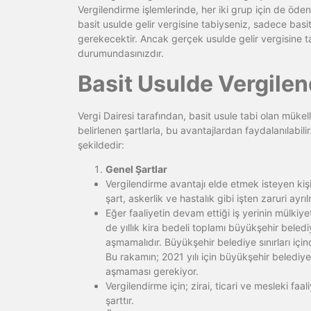
Vergilendirme işlemlerinde, her iki grup için de öd
basit usulde gelir vergisine tabiyseniz, sadece basi
gerekecektir. Ancak gerçek usulde gelir vergisine t
durumundasınızdır.
Basit Usulde Vergilen
Vergi Dairesi tarafından, basit usule tabi olan mükell
belirlenen şartlarla, bu avantajlardan faydalanılabilir
şekildedir:
Genel Şartlar
Vergilendirme avantajı elde etmek isteyen kişil
şart, askerlik ve hastalık gibi işten zaruri ay
Eğer faaliyetin devam ettiği iş yerinin mülkiyet
de yıllık kira bedeli toplamı büyükşehir belediye 
aşmamalıdır. Büyükşehir belediye sınırları içind
Bu rakamın; 2021 yılı için büyükşehir belediye 
aşmaması gerekiyor.
Vergilendirme için; zirai, ticari ve mesleki faa
şarttır.